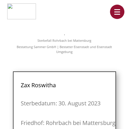
Home
Leistungen
Sterbefall Rohrbach bei Mattersburg
Überführungen
Bestattung Sammer GmbH | Bestatter Eisenstadt und Eisenstadt
Rat&Hilfe
Umgebung
Bestattungsarten
Produkte
Vorsorge
Sterbefälle
Tierbestattung
Über
Zax Roswitha
uns
Sterbedatum: 30. August 2023
Friedhof: Rohrbach bei Mattersburg