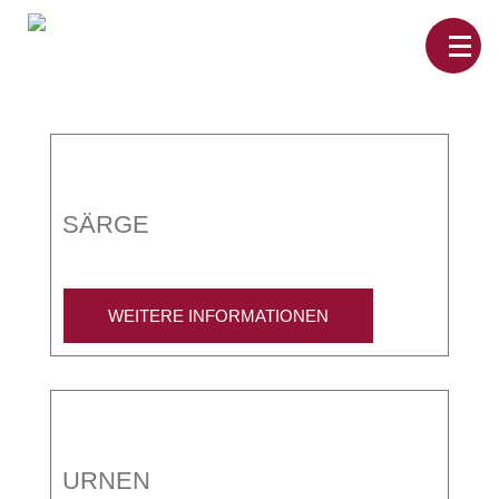
Home
Leistungen
Überführungen
Rat&Hilfe
Bestattungsarten
SÄRGE
Produkte
Vorsorge
Sterbefälle
Tierbestattung
WEITERE INFORMATIONEN
Über
uns
URNEN