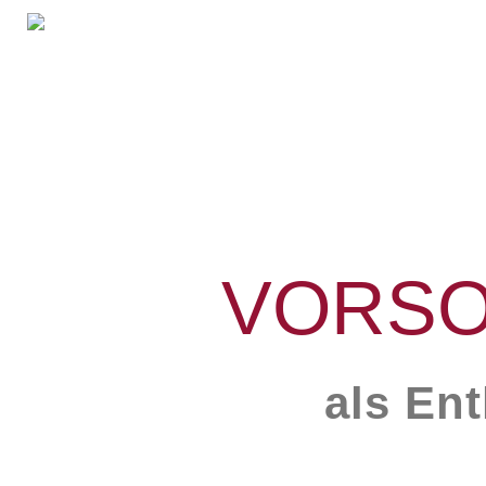
Home
Leistungen
Überführungen
Rat&Hilfe
Bestattungsarten
Produkte
Vorsorge
Sterbefälle
VORSO
Tierbestattung
Über
uns
als En