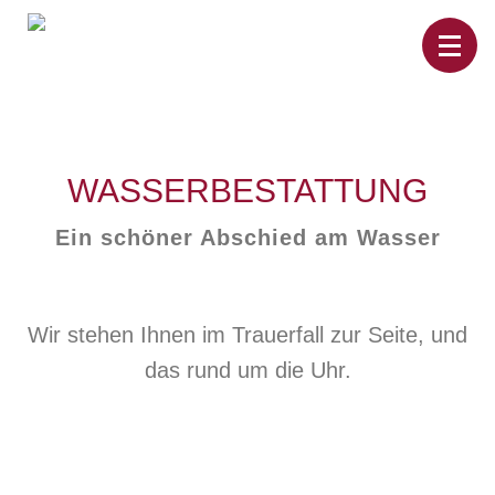
Home
Leistungen
Überführungen
WASSERBESTATTUNG
Rat&Hilfe
Bestattungsarten
Produkte
Ein schöner Abschied am Wasser
Vorsorge
Sterbefälle
Tierbestattung
Über
uns
Wir stehen Ihnen im Trauerfall zur Seite, und
das rund um die Uhr.