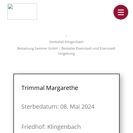
Home
Leistungen
Sterbefall Klingenbach
Überführungen
Bestattung Sammer GmbH | Bestatter Eisenstadt und Eisenstadt
Rat&Hilfe
Umgebung
Bestattungsarten
Produkte
Vorsorge
Sterbefälle
Tierbestattung
Über
Trimmal Margarethe
uns
Sterbedatum: 08. Mai 2024
Friedhof: Klingenbach