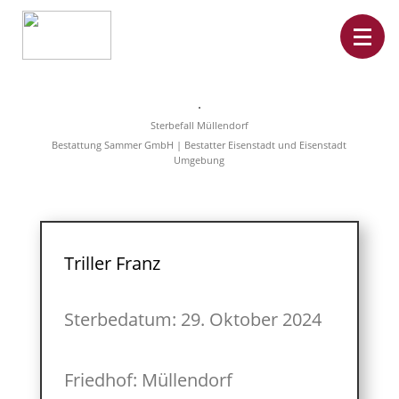
Home
Leistungen
Sterbefall Müllendorf
Überführungen
Bestattung Sammer GmbH | Bestatter Eisenstadt und Eisenstadt
Rat&Hilfe
Umgebung
Bestattungsarten
Produkte
Vorsorge
Sterbefälle
Tierbestattung
Über
Triller Franz
uns
Sterbedatum: 29. Oktober 2024
Friedhof: Müllendorf