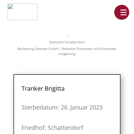
Home
Leistungen
Sterbefall Schattendorf
Überführungen
Bestattung Sammer GmbH | Bestatter Eisenstadt und Eisenstadt
Rat&Hilfe
Umgebung
Bestattungsarten
Produkte
Vorsorge
Sterbefälle
Tierbestattung
Über
Tranker Brigitta
uns
Sterbedatum: 26. Januar 2023
Friedhof: Schattendorf