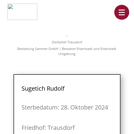
Home
Leistungen
Sterbefall Trausdorf
Überführungen
Bestattung Sammer GmbH | Bestatter Eisenstadt und Eisenstadt
Rat&Hilfe
Umgebung
Bestattungsarten
Produkte
Vorsorge
Sterbefälle
Tierbestattung
Über
Sugetich Rudolf
uns
Sterbedatum: 28. Oktober 2024
Friedhof: Trausdorf