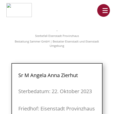
Home
Leistungen
Sterbefall Eisenstadt Provinzhaus
Überführungen
Bestattung Sammer GmbH | Bestatter Eisenstadt und Eisenstadt
Rat&Hilfe
Umgebung
Bestattungsarten
Produkte
Vorsorge
Sterbefälle
Tierbestattung
Über
Sr M Angela Anna Zierhut
uns
Sterbedatum: 22. Oktober 2023
Friedhof: Eisenstadt Provinzhaus