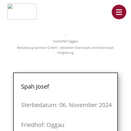
Home
Leistungen
Sterbefall Oggau
Überführungen
Bestattung Sammer GmbH | Bestatter Eisenstadt und Eisenstadt
Rat&Hilfe
Umgebung
Bestattungsarten
Produkte
Vorsorge
Sterbefälle
Tierbestattung
Über
Spah Josef
uns
Sterbedatum: 06. November 2024
Friedhof: Oggau