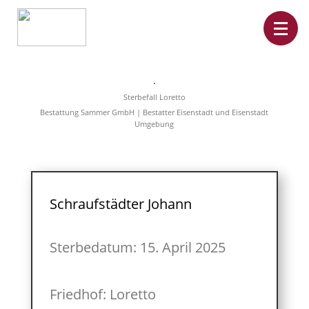
Home
Leistungen
Sterbefall Loretto
Überführungen
Bestattung Sammer GmbH | Bestatter Eisenstadt und Eisenstadt
Rat&Hilfe
Umgebung
Bestattungsarten
Produkte
Vorsorge
Sterbefälle
Tierbestattung
Über
Schraufstädter Johann
uns
Sterbedatum: 15. April 2025
Friedhof: Loretto