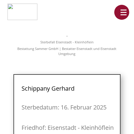
Home
Leistungen
Sterbefall Eisenstadt - Kleinhöflein
Überführungen
Bestattung Sammer GmbH | Bestatter Eisenstadt und Eisenstadt
Rat&Hilfe
Umgebung
Bestattungsarten
Produkte
Vorsorge
Sterbefälle
Tierbestattung
Über
Schippany Gerhard
uns
Sterbedatum: 16. Februar 2025
Friedhof: Eisenstadt - Kleinhöflein