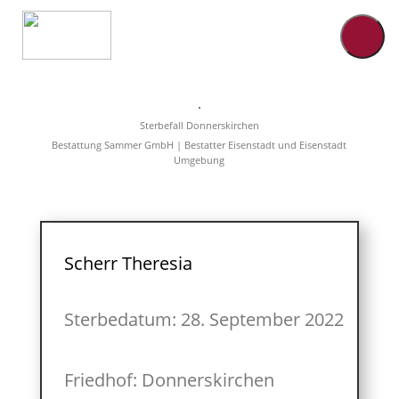
Home
Leistungen
Sterbefall Donnerskirchen
Überführungen
Bestattung Sammer GmbH | Bestatter Eisenstadt und Eisenstadt
Rat&Hilfe
Umgebung
Bestattungsarten
Produkte
Vorsorge
Sterbefälle
Tierbestattung
Über
Scherr Theresia
uns
Sterbedatum: 28. September 2022
Friedhof: Donnerskirchen