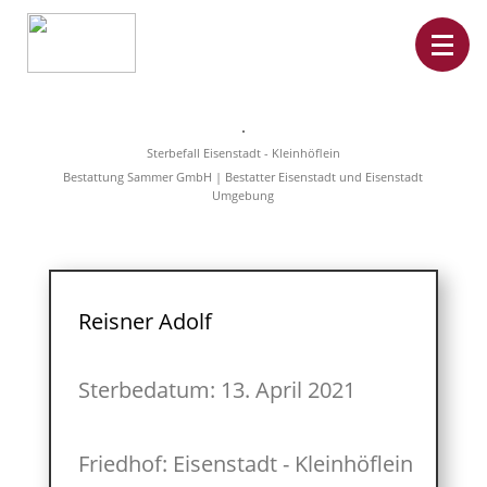
Home
Leistungen
Sterbefall Eisenstadt - Kleinhöflein
Überführungen
Bestattung Sammer GmbH | Bestatter Eisenstadt und Eisenstadt
Rat&Hilfe
Umgebung
Bestattungsarten
Produkte
Vorsorge
Sterbefälle
Tierbestattung
Über
Reisner Adolf
uns
Sterbedatum: 13. April 2021
Friedhof: Eisenstadt - Kleinhöflein