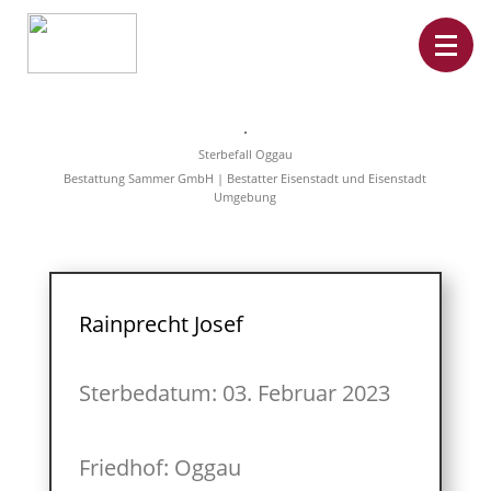
Home
Leistungen
Sterbefall Oggau
Überführungen
Bestattung Sammer GmbH | Bestatter Eisenstadt und Eisenstadt
Rat&Hilfe
Umgebung
Bestattungsarten
Produkte
Vorsorge
Sterbefälle
Tierbestattung
Über
Rainprecht Josef
uns
Sterbedatum: 03. Februar 2023
Friedhof: Oggau