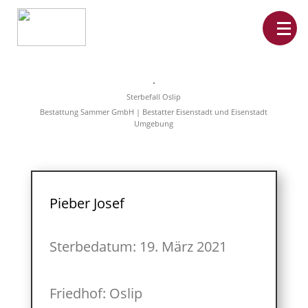
Home
Leistungen
Sterbefall Oslip
Überführungen
Bestattung Sammer GmbH | Bestatter Eisenstadt und Eisenstadt
Rat&Hilfe
Umgebung
Bestattungsarten
Produkte
Vorsorge
Sterbefälle
Tierbestattung
Über
Pieber Josef
uns
Sterbedatum: 19. März 2021
Friedhof: Oslip