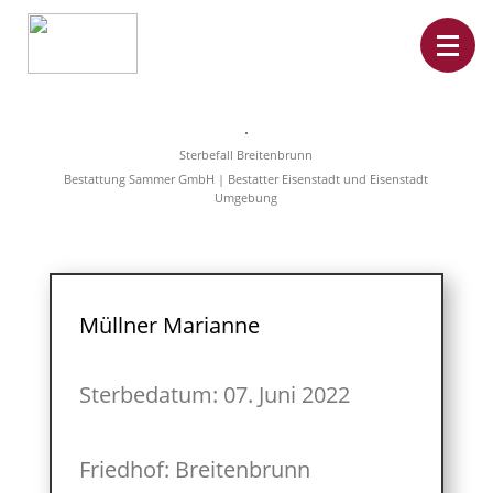
Home
Leistungen
Sterbefall Breitenbrunn
Überführungen
Bestattung Sammer GmbH | Bestatter Eisenstadt und Eisenstadt
Rat&Hilfe
Umgebung
Bestattungsarten
Produkte
Vorsorge
Sterbefälle
Tierbestattung
Über
Müllner Marianne
uns
Sterbedatum: 07. Juni 2022
Friedhof: Breitenbrunn