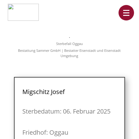
Home
Leistungen
Sterbefall Oggau
Überführungen
Bestattung Sammer GmbH | Bestatter Eisenstadt und Eisenstadt
Rat&Hilfe
Umgebung
Bestattungsarten
Produkte
Vorsorge
Sterbefälle
Tierbestattung
Über
Migschitz Josef
uns
Sterbedatum: 06. Februar 2025
Friedhof: Oggau