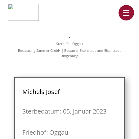
Home
Leistungen
Sterbefall Oggau
Überführungen
Bestattung Sammer GmbH | Bestatter Eisenstadt und Eisenstadt
Rat&Hilfe
Umgebung
Bestattungsarten
Produkte
Vorsorge
Sterbefälle
Tierbestattung
Über
Michels Josef
uns
Sterbedatum: 05. Januar 2023
Friedhof: Oggau