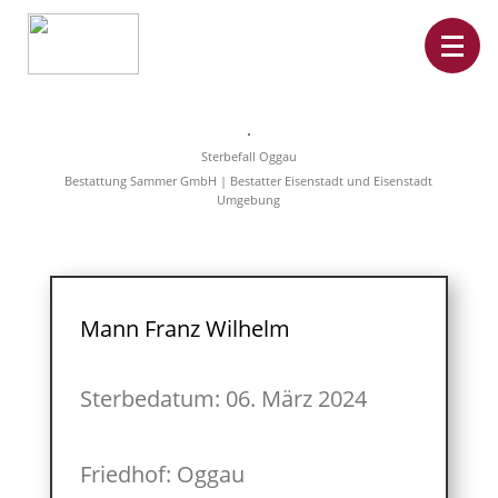
Home
Leistungen
Sterbefall Oggau
Überführungen
Bestattung Sammer GmbH | Bestatter Eisenstadt und Eisenstadt
Rat&Hilfe
Umgebung
Bestattungsarten
Produkte
Vorsorge
Sterbefälle
Tierbestattung
Über
Mann Franz Wilhelm
uns
Sterbedatum: 06. März 2024
Friedhof: Oggau