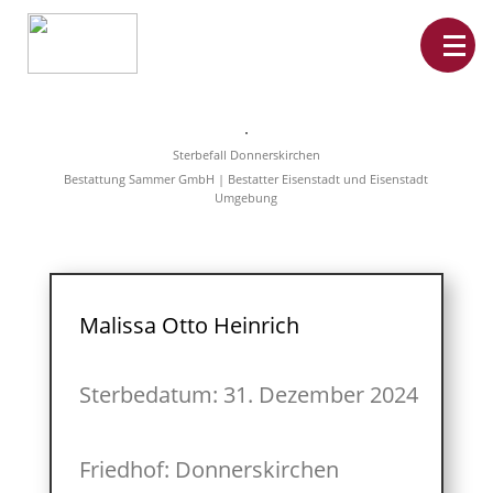
Home
Leistungen
Sterbefall Donnerskirchen
Überführungen
Bestattung Sammer GmbH | Bestatter Eisenstadt und Eisenstadt
Rat&Hilfe
Umgebung
Bestattungsarten
Produkte
Vorsorge
Sterbefälle
Tierbestattung
Über
Malissa Otto Heinrich
uns
Sterbedatum: 31. Dezember 2024
Friedhof: Donnerskirchen