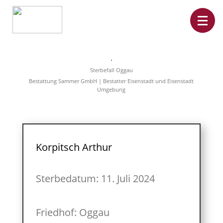
Home
Leistungen
Sterbefall Oggau
Überführungen
Bestattung Sammer GmbH | Bestatter Eisenstadt und Eisenstadt
Rat&Hilfe
Umgebung
Bestattungsarten
Produkte
Vorsorge
Sterbefälle
Tierbestattung
Über
Korpitsch Arthur
uns
Sterbedatum: 11. Juli 2024
Friedhof: Oggau