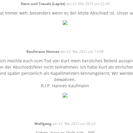
Hans und Traude (Lapitz)
am 22. Mai 2023 um 22:40
 immer weh, besonders wenn es der letzte Abschied ist. Unser auf
Kaufmann Hannes
am 22. Mai 2023 um 14:08
, ich möchte euch zum Tod von Kurt mein herzliches Beileid ausspr
 an der Abschiedsfeier nicht teilnehmen. Ich habe Kurt als ehrlic
 und später persönlich als Kapellmeister) kennengelernt, Wir wer
bewahren.
R.I.P. Hannes Kaufmann
Wolfgang
am 22. Mai 2023 um 09:24
Schön, dass es Dich gab – RIP