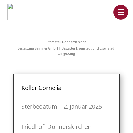
Home
Leistungen
Sterbefall Donnerskirchen
Überführungen
Bestattung Sammer GmbH | Bestatter Eisenstadt und Eisenstadt
Rat&Hilfe
Umgebung
Bestattungsarten
Produkte
Vorsorge
Sterbefälle
Tierbestattung
Über
Koller Cornelia
uns
Sterbedatum: 12. Januar 2025
Friedhof: Donnerskirchen