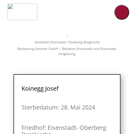
Home
Leistungen
Sterbefall Eisenstadt- Oberberg Bergkirche
Überführungen
Bestattung Sammer GmbH | Bestatter Eisenstadt und Eisenstadt
Rat&Hilfe
Umgebung
Bestattungsarten
Produkte
Vorsorge
Sterbefälle
Tierbestattung
Über
Koinegg Josef
uns
Sterbedatum: 28. Mai 2024
Friedhof: Eisenstadt- Oberberg