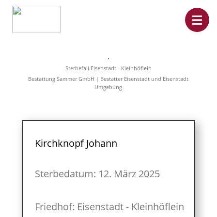
Home
Leistungen
Sterbefall Eisenstadt - Kleinhöflein
Überführungen
Bestattung Sammer GmbH | Bestatter Eisenstadt und Eisenstadt
Rat&Hilfe
Umgebung
Bestattungsarten
Produkte
Vorsorge
Sterbefälle
Tierbestattung
Über
Kirchknopf Johann
uns
Sterbedatum: 12. März 2025
Friedhof: Eisenstadt - Kleinhöflein