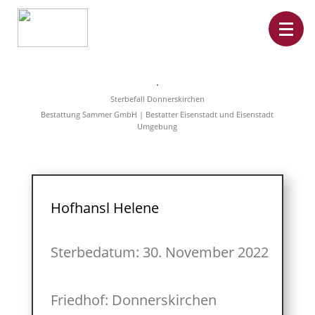
Home
Leistungen
Sterbefall Donnerskirchen
Überführungen
Bestattung Sammer GmbH | Bestatter Eisenstadt und Eisenstadt
Rat&Hilfe
Umgebung
Bestattungsarten
Produkte
Vorsorge
Sterbefälle
Tierbestattung
Über
Hofhansl Helene
uns
Sterbedatum: 30. November 2022
Friedhof: Donnerskirchen