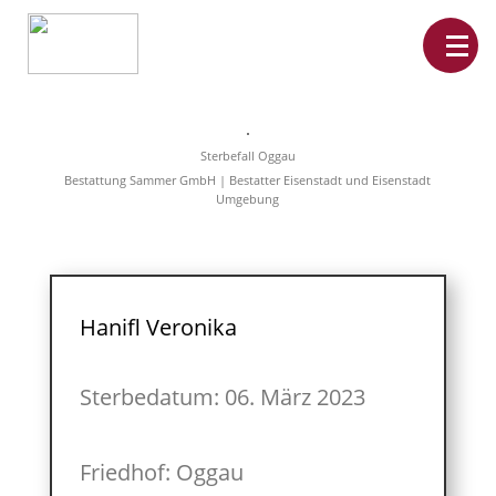
Home
Leistungen
Sterbefall Oggau
Überführungen
Bestattung Sammer GmbH | Bestatter Eisenstadt und Eisenstadt
Rat&Hilfe
Umgebung
Bestattungsarten
Produkte
Vorsorge
Sterbefälle
Tierbestattung
Über
Hanifl Veronika
uns
Sterbedatum: 06. März 2023
Friedhof: Oggau