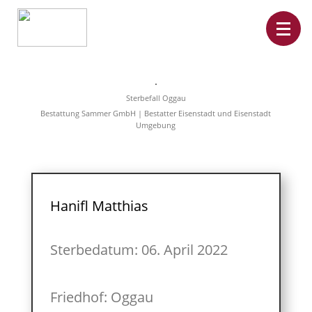
Home
Leistungen
Sterbefall Oggau
Überführungen
Bestattung Sammer GmbH | Bestatter Eisenstadt und Eisenstadt
Rat&Hilfe
Umgebung
Bestattungsarten
Produkte
Vorsorge
Sterbefälle
Tierbestattung
Über
Hanifl Matthias
uns
Sterbedatum: 06. April 2022
Friedhof: Oggau