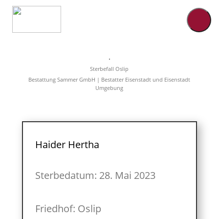
Home
Leistungen
Sterbefall Oslip
Überführungen
Bestattung Sammer GmbH | Bestatter Eisenstadt und Eisenstadt
Rat&Hilfe
Umgebung
Bestattungsarten
Produkte
Vorsorge
Sterbefälle
Tierbestattung
Über
Haider Hertha
uns
Sterbedatum: 28. Mai 2023
Friedhof: Oslip