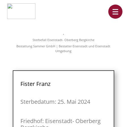
Home
Leistungen
Sterbefall Eisenstadt- Oberberg Bergkirche
Überführungen
Bestattung Sammer GmbH | Bestatter Eisenstadt und Eisenstadt
Rat&Hilfe
Umgebung
Bestattungsarten
Produkte
Vorsorge
Sterbefälle
Tierbestattung
Über
Fister Franz
uns
Sterbedatum: 25. Mai 2024
Friedhof: Eisenstadt- Oberberg