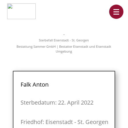
Home
Leistungen
Sterbefall Eisenstadt - St. Georgen
Überführungen
Bestattung Sammer GmbH | Bestatter Eisenstadt und Eisenstadt
Rat&Hilfe
Umgebung
Bestattungsarten
Produkte
Vorsorge
Sterbefälle
Tierbestattung
Über
Falk Anton
uns
Sterbedatum: 22. April 2022
Friedhof: Eisenstadt - St. Georgen