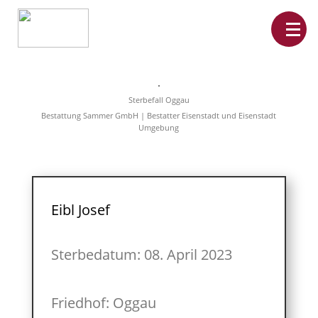
Home
Leistungen
Sterbefall Oggau
Überführungen
Bestattung Sammer GmbH | Bestatter Eisenstadt und Eisenstadt
Rat&Hilfe
Umgebung
Bestattungsarten
Produkte
Vorsorge
Sterbefälle
Tierbestattung
Über
Eibl Josef
uns
Sterbedatum: 08. April 2023
Friedhof: Oggau