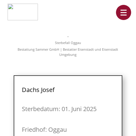
Home
Leistungen
Sterbefall Oggau
Überführungen
Bestattung Sammer GmbH | Bestatter Eisenstadt und Eisenstadt
Rat&Hilfe
Umgebung
Bestattungsarten
Produkte
Vorsorge
Sterbefälle
Tierbestattung
Über
Dachs Josef
uns
Sterbedatum: 01. Juni 2025
Friedhof: Oggau