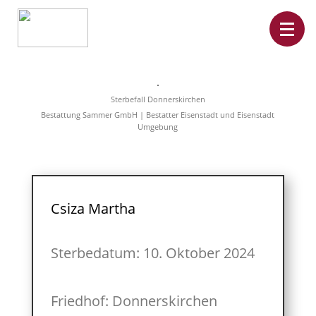
Home
Leistungen
Sterbefall Donnerskirchen
Überführungen
Bestattung Sammer GmbH | Bestatter Eisenstadt und Eisenstadt
Rat&Hilfe
Umgebung
Bestattungsarten
Produkte
Vorsorge
Sterbefälle
Tierbestattung
Über
Csiza Martha
uns
Sterbedatum: 10. Oktober 2024
Friedhof: Donnerskirchen