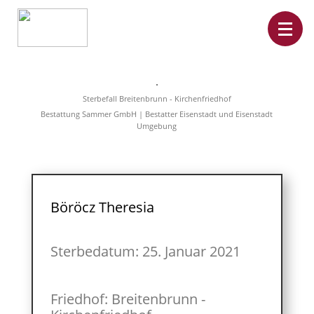
Home
Leistungen
Sterbefall Breitenbrunn - Kirchenfriedhof
Überführungen
Bestattung Sammer GmbH | Bestatter Eisenstadt und Eisenstadt
Rat&Hilfe
Umgebung
Bestattungsarten
Produkte
Vorsorge
Sterbefälle
Tierbestattung
Über
Böröcz Theresia
uns
Sterbedatum: 25. Januar 2021
Friedhof: Breitenbrunn -