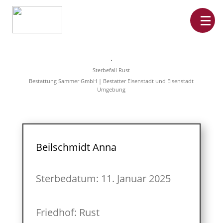
Home
Leistungen
Sterbefall Rust
Überführungen
Bestattung Sammer GmbH | Bestatter Eisenstadt und Eisenstadt
Rat&Hilfe
Umgebung
Bestattungsarten
Produkte
Vorsorge
Sterbefälle
Tierbestattung
Über
Beilschmidt Anna
uns
Sterbedatum: 11. Januar 2025
Friedhof: Rust