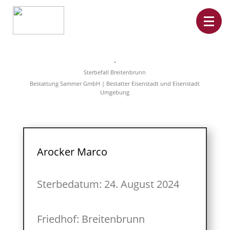
Home
Leistungen
Sterbefall Breitenbrunn
Überführungen
Bestattung Sammer GmbH | Bestatter Eisenstadt und Eisenstadt
Rat&Hilfe
Umgebung
Bestattungsarten
Produkte
Vorsorge
Sterbefälle
Tierbestattung
Über
Arocker Marco
uns
Sterbedatum: 24. August 2024
Friedhof: Breitenbrunn